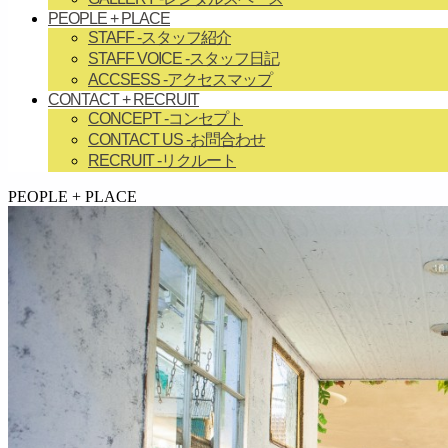
PEOPLE + PLACE
STAFF
-スタッフ紹介
STAFF VOICE
-スタッフ日記
ACCSESS
-アクセスマップ
CONTACT + RECRUIT
CONCEPT
-コンセプト
CONTACT US
-お問合わせ
RECRUIT
-リクルート
займ на карту онлайн без отказа
PEOPLE + PLACE