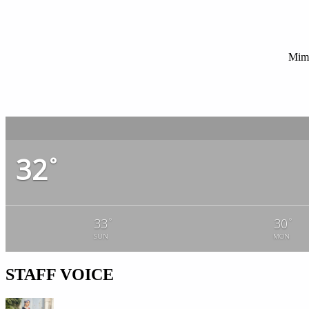
Mima
32
°
°
°
33
30
SUN
MON
STAFF VOICE