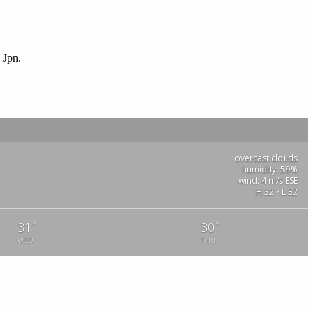
 Jpn.
overcast clouds
humidity: 59%
wind: 4 m/s ESE
H 32 • L 32
°
°
31
30
WED
THU