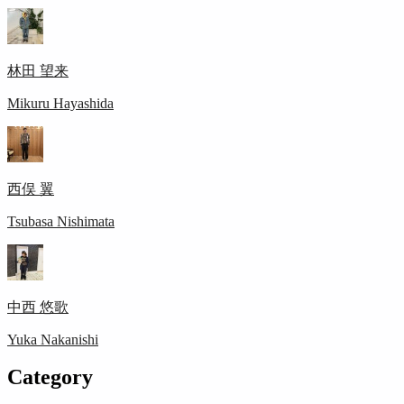
林田 望来
Mikuru Hayashida
西俣 翼
Tsubasa Nishimata
中西 悠歌
Yuka Nakanishi
Category