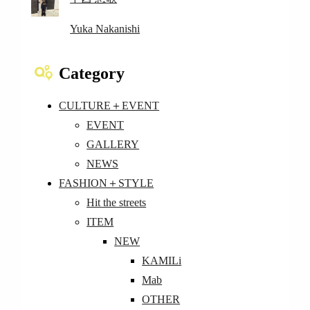
Yuka Nakanishi
Category
CULTURE＋EVENT
EVENT
GALLERY
NEWS
FASHION＋STYLE
Hit the streets
ITEM
NEW
KAMILi
Mab
OTHER