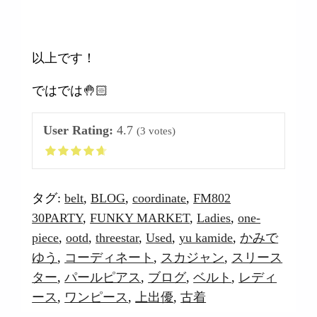
以上です！
ではでは🤚🏻
User Rating:
4.7
(
3
votes)
タグ:
belt
,
BLOG
,
coordinate
,
FM802
30PARTY
,
FUNKY MARKET
,
Ladies
,
one-
piece
,
ootd
,
threestar
,
Used
,
yu kamide
,
かみで
ゆう
,
コーディネート
,
スカジャン
,
スリース
ター
,
パールピアス
,
ブログ
,
ベルト
,
レディ
ース
,
ワンピース
,
上出優
,
古着