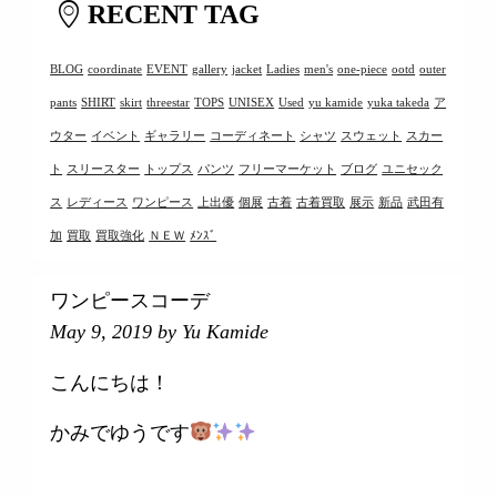
RECENT TAG
BLOG
coordinate
EVENT
gallery
jacket
Ladies
men's
one-piece
ootd
outer
pants
SHIRT
skirt
threestar
TOPS
UNISEX
Used
yu kamide
yuka takeda
ア
ウター
イベント
ギャラリー
コーディネート
シャツ
スウェット
スカー
ト
スリースター
トップス
パンツ
フリーマーケット
ブログ
ユニセック
ス
レディース
ワンピース
上出優
個展
古着
古着買取
展示
新品
武田有
加
買取
買取強化
ＮＥＷ
ﾒﾝｽﾞ
ワンピースコーデ
May 9, 2019
by Yu Kamide
こんにちは！
かみでゆうです