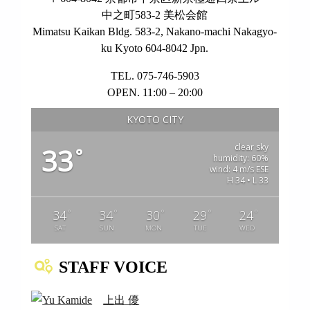
中之町583-2 美松会館
Mimatsu Kaikan Bldg. 583-2, Nakano-machi Nakagyo-
ku Kyoto 604-8042 Jpn.
TEL. 075-746-5903
OPEN. 11:00 – 20:00
KYOTO CITY
clear sky
33
°
humidity: 60%
wind: 4 m/s ESE
H 34 • L 33
°
°
°
°
°
34
34
30
29
24
SAT
SUN
MON
TUE
WED
STAFF VOICE
上出 優