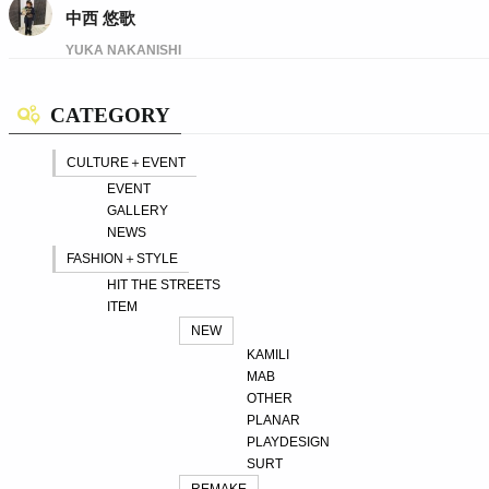
中西 悠歌
YUKA NAKANISHI
CATEGORY
CULTURE＋EVENT
EVENT
GALLERY
NEWS
FASHION＋STYLE
HIT THE STREETS
ITEM
NEW
KAMILI
MAB
OTHER
PLANAR
PLAYDESIGN
SURT
REMAKE