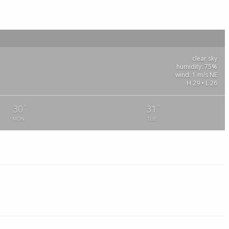
clear sky
humidity: 75%
wind: 1 m/s NE
H 29 • L 26
°
°
30
31
MON
TUE