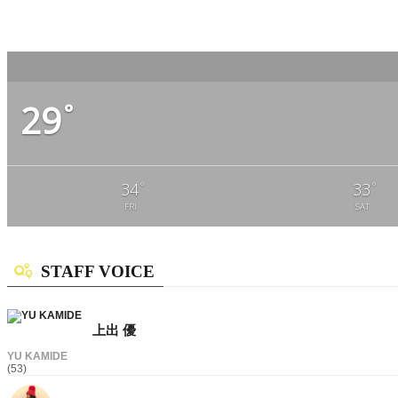
29
°
°
°
34
33
FRI
SAT
STAFF VOICE
上出 優
YU KAMIDE
(53)