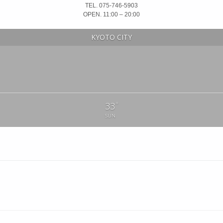
TEL. 075-746-5903
OPEN. 11:00 – 20:00
KYOTO CITY
°
33
SUN