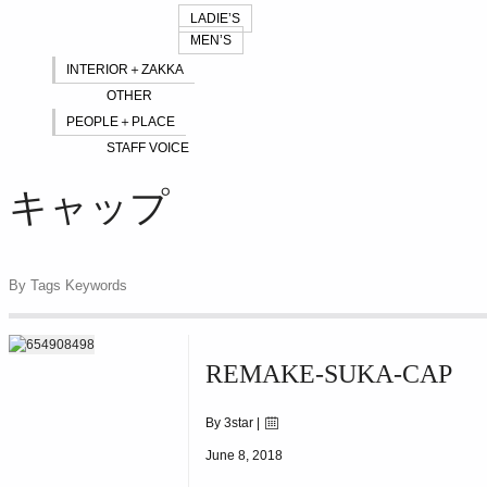
LADIE’S
MEN’S
INTERIOR＋ZAKKA
OTHER
PEOPLE＋PLACE
STAFF VOICE
キャップ
By Tags Keywords
REMAKE-SUKA-CAP
By 3star |
June 8, 2018