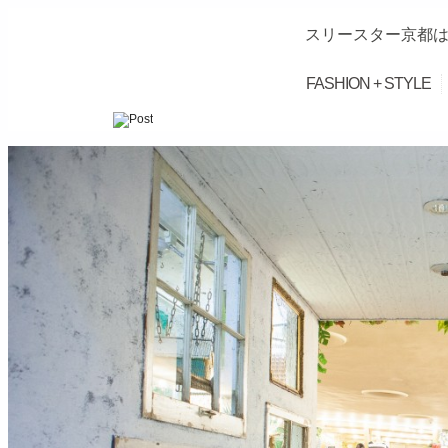
スリースター京都は
FASHION + STYLE
займ на карту онлайн без отказа