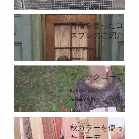
November 12, 2019
|
6406
古着を使ったコ
カジュアルコーデ
スプレのご紹介
By Yu Kamide |
November 3, 2019
|
3518
ブラックコーデ
古着を使ったコスプレのご紹介
By Yu Kamide |
October 25, 2019
|
4135
ブラックコーデ
秋カラーを使っ
たコーデ