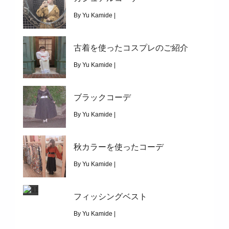
|
4129
パイロット帽を使ったコーデ
By Yu Kamide |
November 12, 2019
古着を使ったコスプレのご紹介
|
6406
カジュアルコーデ
By Yu Kamide |
November 3, 2019
ブラックコーデ
|
3518
古着を使ったコスプレのご紹介
By Yu Kamide |
October 25, 2019
秋カラーを使ったコーデ
|
4135
ブラックコーデ
By Yu Kamide |
October 15, 2019
フィッシングベスト
|
2686
秋カラーを使ったコーデ
By Yu Kamide |