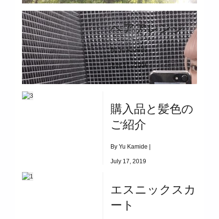
By Yu Kamide |
ヘアアレンジ
August 14, 2019
|
3024
By Yu Kamide |
July 27, 2019
フリルネックカットソーを使ったレイヤードのご紹介
|
5117
ヘアアレンジ
購入品と髪色の
ご紹介
By Yu Kamide |
July 17, 2019
|
4687
エスニックスカ
購入品と髪色のご紹介
ート