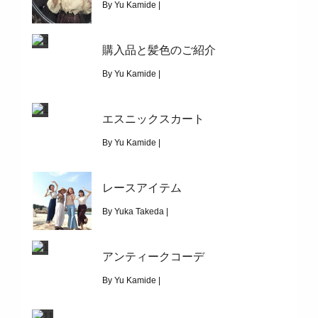
|
3024
By Yu Kamide |
フリルネックカットソーを使ったレイヤードのご紹介
July 27, 2019
購入品と髪色のご紹介
|
5117
ヘアアレンジ
By Yu Kamide |
July 17, 2019
エスニックスカート
|
4687
購入品と髪色のご紹介
By Yu Kamide |
July 6, 2019
レースアイテム
|
5241
エスニックスカート
By Yuka Takeda |
June 30, 2019
アンティークコーデ
|
17712
レースアイテム
By Yu Kamide |
June 26, 2019