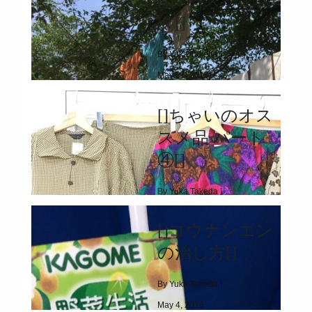
[]ロハスフェス
タ[]
By Yuka Takeda |
May 21, 2016
|
9587
[]ちゃいのオス
[]ロハスフェスタ[]
スメ品 パート
④[]
By Yuka Takeda |
May 12, 2016
[]コウナンエン
|
3897
の治し方[]
[]ちゃいのオススメ品 パート④[]
By Yuka Takeda |
May 4, 2016