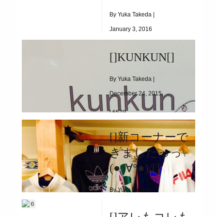
By Yuka Takeda |
January 3, 2016
|
8516
[]KUNKUN[]
[]GERRY COSBY[]
By Yuka Takeda |
December 24, 2015
|
6579
[]kunkun[]
[]新コーナーで
きましたっっ\
(●°∀°●)/[]
By Yuka Takeda |
November 19, 2015
[]アレもコレも