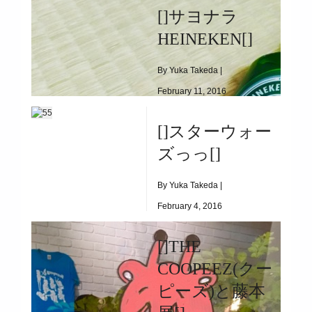
[]サヨナラ
|
5877
HEINEKEN[]
[]ちゃいのオススメ品 パート①[]
By Yuka Takeda |
February 11, 2016
|
6180
[]スターウォー
[]サヨナラheineken[]
ズっっ[]
By Yuka Takeda |
February 4, 2016
|
7141
[]THE
[]スターウォーズっっ[]
COOPEEZ(クー
ピーズ)と藤本