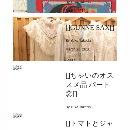
By Yuka Takeda |
April 6, 2016
|
5666
[]GUNNE SAX[]
[]中村杏子 ―ネオ参拝 ―[]
By Yuka Takeda |
March 28, 2016
|
6214
[]GUNNE SAX[]
[]ちゃいのオス
スメ品 パート
②[]
By Yuka Takeda |
March 20, 2016
[]トマトとジャ
|
12904