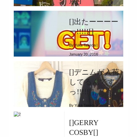
展[]
By Yuka Takeda |
[]出たーーーー
January 27, 2016
ー!!!!![]
|
4722
By Yuka Takeda |
[]the coopeez(クーピーズ)と藤本展[]
January 20, 2016
|
4268
[]デニムが入荷
[]出たーーーーー!!!!![]
してるんです
っ!!!!![]
By Yuka Takeda |
January 12, 2016
[]GERRY
|
4667
COSBY[]
[]デニムが入荷してるんですっ!!!!![]