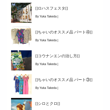
[]ロハスフェスタ[]
By Yuka Takeda |
May 21, 2016
[]ちゃいのオススメ品 パート④[]
|
9587
[]ロハスフェスタ[]
By Yuka Takeda |
May 12, 2016
[]コウナンエンの治し方[]
|
3897
[]ちゃいのオススメ品 パート④[]
By Yuka Takeda |
May 4, 2016
[]ちゃいのオススメ品 パート③[]
|
5958
[]コウナンエンの治し方[]
By Yuka Takeda |
April 23, 2016
[]シロとクロ[]
|
4901