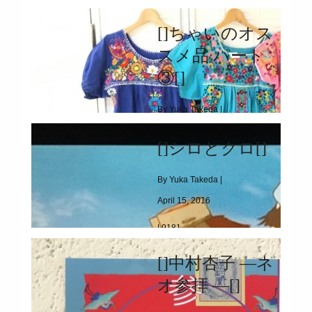
|
5958
[]ちゃいのオス
[]コウナンエンの治し方[]
スメ品 パート
③[]
By Yuka Takeda |
April 23, 2016
[]シロとクロ[]
|
4901
By Yuka Takeda |
[]ちゃいのオススメ品 パート③[]
April 15, 2016
|
9181
[]シロとクロ[]
[]中村杏子 ―ネ
オ参拝 ―[]