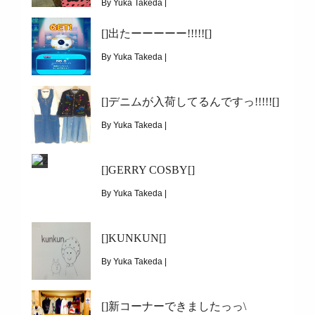
By Yuka Takeda |
January 27, 2016
[]出たーーーーー!!!!![]
|
4722
By Yuka Takeda |
[]the coopeez(クーピーズ)と藤本展[]
January 20, 2016
[]デニムが入荷してるんですっ!!!!![]
|
4268
[]出たーーーーー!!!!![]
By Yuka Takeda |
January 12, 2016
[]GERRY COSBY[]
|
4667
[]デニムが入荷してるんですっ!!!!![]
By Yuka Takeda |
January 3, 2016
[]KUNKUN[]
|
8516
[]GERRY COSBY[]
By Yuka Takeda |
December 24, 2015
[]新コーナーできましたっっ\
|
6579