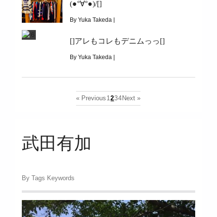
(●°∀°●)/[]
[]kunkun[]
By Yuka Takeda |
November 19, 2015
[]アレもコレもデニムっっ[]
|
5390
By Yuka Takeda |
[]新コーナーできましたっっ\(●°∀°●)/[]
November 10, 2015
|
7440
« Previous
1
2
3
4
Next »
[]アレもコレもデニムっっ[]
武田有加
By Tags Keywords