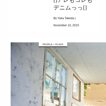
|
5390
デニムっっ[]
[]新コーナーできましたっっ\(●°∀°●)/[]
By Yuka Takeda |
November 10, 2015
|
7440
[]アレもコレもデニムっっ[]
PEOPLE + PLACE