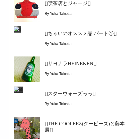
[]喫茶店とジャージ[]
|
6476
[]トマトとジャージ[]
By Yuka Takeda |
February 29, 2016
[]ちゃいのオススメ品 パート①[]
|
6077
[]喫茶店とジャージ[]
By Yuka Takeda |
February 21, 2016
[]サヨナラHEINEKEN[]
|
5877
[]ちゃいのオススメ品 パート①[]
By Yuka Takeda |
February 11, 2016
[]スターウォーズっっ[]
|
6180
[]サヨナラheineken[]
By Yuka Takeda |
February 4, 2016
[]THE COOPEEZ(クーピーズ)と藤本
|
7141
展[]
[]スターウォーズっっ[]