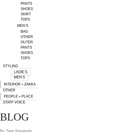
PANTS
SHOES
SKIRT
TOPS
MEN’S
BAG
OTHER
OUTER
PANTS
SHOES
TOPS
STYLING
LADIE’S
MEN’S
INTERIOR＋ZAKKA
OTHER
PEOPLE＋PLACE
STAFF VOICE
BLOG
By Tags Keywords