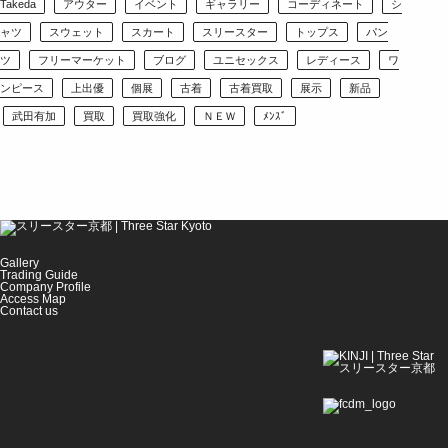
Takeda
アウター
イベント
ギャラリー
コーディネート
シ
ャツ
スウェット
スカート
スリースター
トップス
パン
ツ
フリーマーケット
ブログ
ユニセックス
レディース
ワ
ンピース
上出優
個展
古着
古着買取
展示
新品
武田有加
買取
買取強化
ＮＥＷ
ﾒﾝｽﾞ
Gallery
Trading Guide
Company Profile
Access Map
Contact us