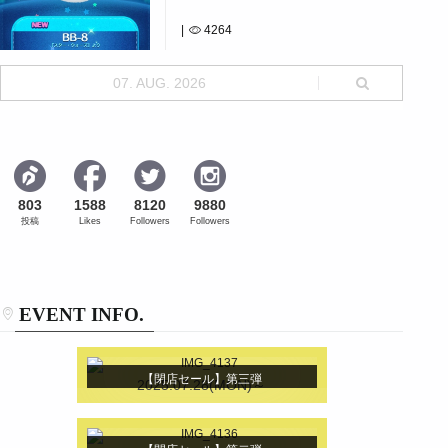
|
4264
[]出たーーーーー!!!!![]
07. AUG. 2026
803
1588
8120
9880
投稿
Likes
Followers
Followers
EVENT INFO.
【閉店セール】第三弾
2025.07.28(MON)～