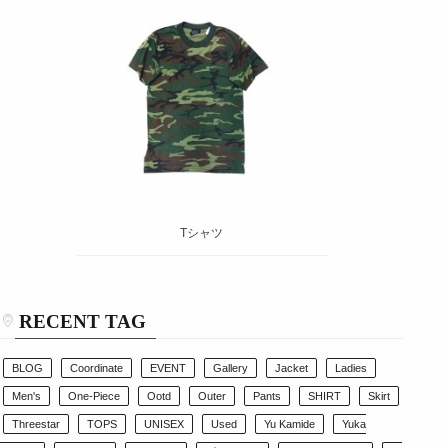
Tシャツ
RECENT TAG
BLOG
Coordinate
EVENT
Gallery
Jacket
Ladies
Men's
One-Piece
Ootd
Outer
Pants
SHIRT
Skirt
Threestar
TOPS
UNISEX
Used
Yu Kamide
Yuka