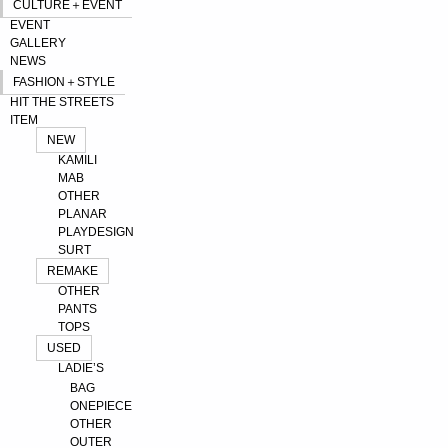
CULTURE＋EVENT
EVENT
GALLERY
NEWS
FASHION＋STYLE
HIT THE STREETS
ITEM
NEW
KAMILI
MAB
OTHER
PLANAR
PLAYDESIGN
SURT
REMAKE
OTHER
PANTS
TOPS
USED
LADIE’S
BAG
ONEPIECE
OTHER
OUTER