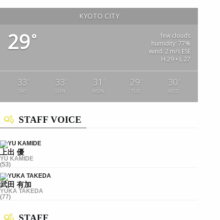
KYOTO CITY
29
°
few clouds
humidity: 77%
wind: 2 m/s ESE
H 29 • L 27
33
33
31
29
30
°
°
°
°
°
SAT
SUN
MON
TUE
WED
STAFF VOICE
上出 優
YU KAMIDE
(53)
武田 有加
YUKA TAKEDA
(77)
STAFF