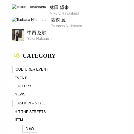
林田 望来
Mikuru Hayashida
西俣 翼
Tsubasa Nishimata
中西 悠歌
Yuka Nakanishi
CATEGORY
CULTURE＋EVENT
EVENT
GALLERY
NEWS
FASHION＋STYLE
HIT THE STREETS
ITEM
NEW