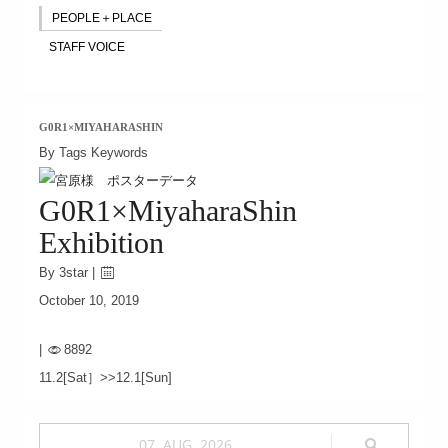
PEOPLE＋PLACE
STAFF VOICE
G0R1×MIYAHARASHIN
By Tags Keywords
G0R1×MiyaharaShin
Exhibition
By 3star |
October 10, 2019
|
8892
11.2[Sat］>>12.1[Sun]
07. AUG. 2026