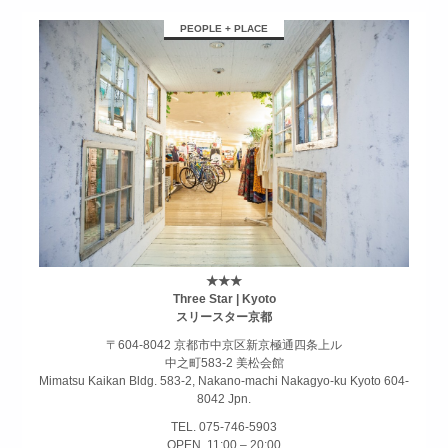
займ на карту онлайн без отказа
PEOPLE + PLACE
★★★
Three Star | Kyoto
スリースター京都
〒604-8042 京都市中京区新京極通四条上ル
中之町583-2 美松会館
Mimatsu Kaikan Bldg. 583-2, Nakano-machi Nakagyo-ku Kyoto 604-
8042 Jpn.
TEL. 075-746-5903
OPEN. 11:00 – 20:00