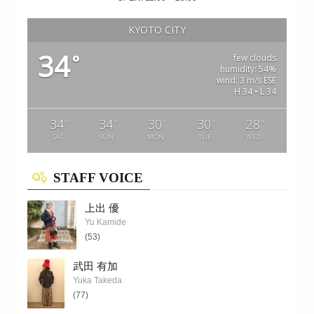
KYOTO CITY
34
°
few clouds
humidity: 54%
wind: 3 m/s ESE
H 34 • L 34
34
34
30
30
28
°
°
°
°
°
SAT
SUN
MON
TUE
WED
STAFF VOICE
上出 優
Yu Kamide
(53)
武田 有加
Yuka Takeda
(77)