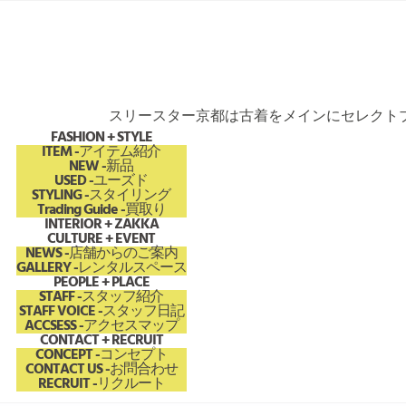
スリースター京都は古着をメインにセレクトブ
FASHION + STYLE
ITEM
-アイテム紹介
NEW
-新品
USED
-ユーズド
STYLING
-スタイリング
Trading Guide
-買取り
INTERIOR + ZAKKA
CULTURE + EVENT
NEWS
-店舗からのご案内
GALLERY
-レンタルスペース
PEOPLE + PLACE
STAFF
-スタッフ紹介
STAFF VOICE
-スタッフ日記
ACCSESS
-アクセスマップ
CONTACT + RECRUIT
CONCEPT
-コンセプト
CONTACT US
-お問合わせ
RECRUIT
-リクルート