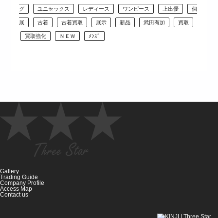
グ
ユニセックス
レディース
ワンピース
上出優
個
展
古着
古着買取
展示
新品
武田有加
買取
買取強化
ＮＥＷ
ﾒﾝｽﾞ
Gallery
Trading Guide
Company Profile
Access Map
Contact us