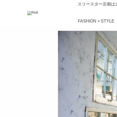
スリースター京都は
FASHION + STYLE
займ на карту онлайн без отказа