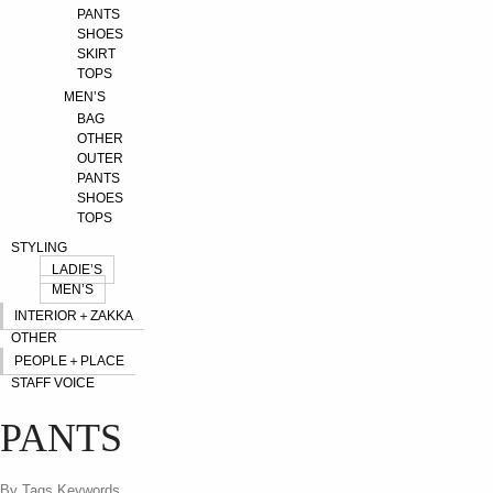
PANTS
SHOES
SKIRT
TOPS
MEN’S
BAG
OTHER
OUTER
PANTS
SHOES
TOPS
STYLING
LADIE’S
MEN’S
INTERIOR＋ZAKKA
OTHER
PEOPLE＋PLACE
STAFF VOICE
PANTS
By Tags Keywords