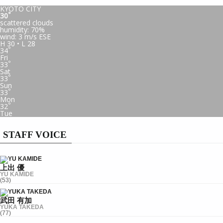
KYOTO CITY
°
30
scattered clouds
humidity: 70%
wind: 3 m/s ESE
H 30 • L 28
°
34
Fri
°
33
Sat
°
33
Sun
°
33
Mon
°
32
Tue
STAFF VOICE
上出 優
YU KAMIDE
(53)
武田 有加
YUKA TAKEDA
(77)