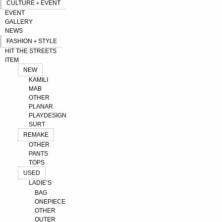
CULTURE＋EVENT
EVENT
GALLERY
NEWS
FASHION＋STYLE
HIT THE STREETS
ITEM
NEW
KAMILI
MAB
OTHER
PLANAR
PLAYDESIGN
SURT
REMAKE
OTHER
PANTS
TOPS
USED
LADIE’S
BAG
ONEPIECE
OTHER
OUTER