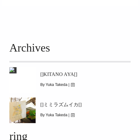
займ на карту онлайн без отказа
Archives
[]KITANO AYA[]
By Yuka Takeda |
August 15, 2016
[]ミミラズムイカ[]
|
10110
[]kitano Aya[]
By Yuka Takeda |
August 22, 2015
ring
|
6546