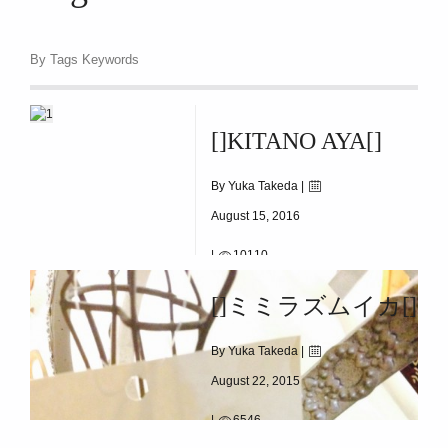
[]ミミラズムイカ[]
By Tags Keywords
[]KITANO AYA[]
By Yuka Takeda |
August 15, 2016
|
10110
[]kitano Aya[]
[]ミミラズムイカ[]
By Yuka Takeda |
August 22, 2015
|
6546