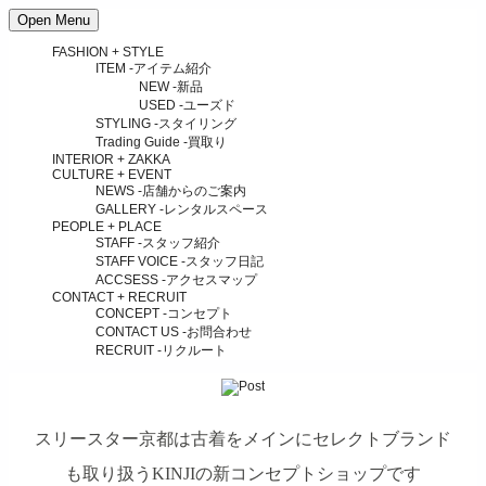
Open Menu
FASHION + STYLE
ITEM
-アイテム紹介
NEW
-新品
USED
-ユーズド
STYLING
-スタイリング
Trading Guide
-買取り
INTERIOR + ZAKKA
CULTURE + EVENT
NEWS
-店舗からのご案内
GALLERY
-レンタルスペース
PEOPLE + PLACE
STAFF
-スタッフ紹介
STAFF VOICE
-スタッフ日記
ACCSESS
-アクセスマップ
CONTACT + RECRUIT
CONCEPT
-コンセプト
CONTACT US
-お問合わせ
RECRUIT
-リクルート
スリースター京都は古着をメインにセレクトブランド
も取り扱うKINJIの新コンセプトショップです