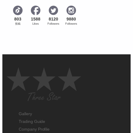
803
1588
8120
9880
投稿
Likes
Followers
Followers
Gallery
Trading Guide
Company Profile