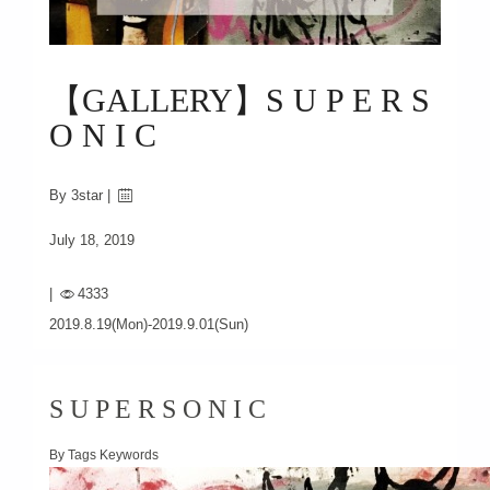
【GALLERY】S U P E R S
O N I C
By 3star |
July 18, 2019
|
4333
2019.8.19(Mon)-2019.9.01(Sun)
S U P E R S O N I C
By Tags Keywords