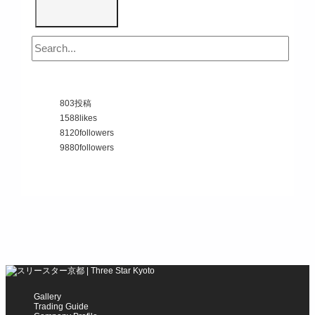
803
投稿
1588
likes
8120
followers
9880
followers
Gallery
Trading Guide