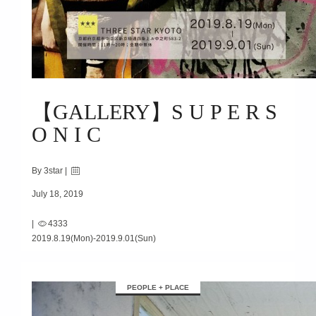
【GALLERY】S U P E R S
O N I C
By 3star |
July 18, 2019
|
4333
2019.8.19(Mon)-2019.9.01(Sun)
PEOPLE + PLACE