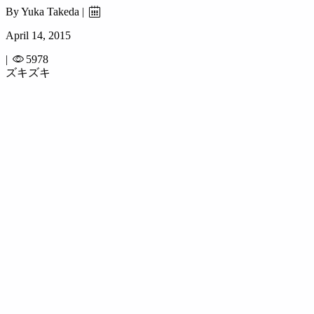
By Yuka Takeda |
April 14, 2015
|
5978
ズキズキ
06. Aug. 2026
803
1588
8120
9880
投稿
Likes
Followers
Followers
【閉店セール】第三弾
2025.07.28(MON)
～