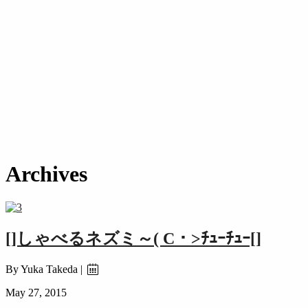
BLOG
coordinate
EVENT
gallery
jacket
Ladies
men's
one-piece
ootd
outer
pants
SHIRT
skirt
threestar
TOPS
UNISEX
Used
yu kamide
yuka takeda
アウター
イベ
ント
ギャラリー
コーディネート
シャツ
スウェット
スカート
スリースター
トップス
パンツ
フリーマーケット
ブログ
ユニセックス
レディース
ワンピー
ス
上出優
個展
古着
古着買取
展示
新品
武田有加
買取
買取強化
ＮＥＷ
ﾒﾝｽﾞ
Archives
[]しゃべるネズミ～( C・>ﾁｭｰﾁｭｰ[]
By Yuka Takeda |
May 27, 2015