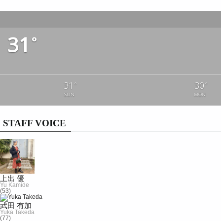
31
°
31
30
°
°
SUN
MON
STAFF VOICE
上出 優
Yu Kamide
(53)
武田 有加
Yuka Takeda
(77)