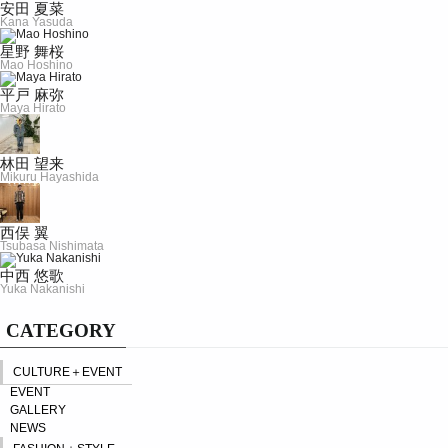
安田 夏菜
Kana Yasuda
星野 舞桜
Mao Hoshino
平戸 麻弥
Maya Hirato
林田 望来
Mikuru Hayashida
西俣 翼
Tsubasa Nishimata
中西 悠歌
Yuka Nakanishi
CATEGORY
CULTURE＋EVENT
EVENT
GALLERY
NEWS