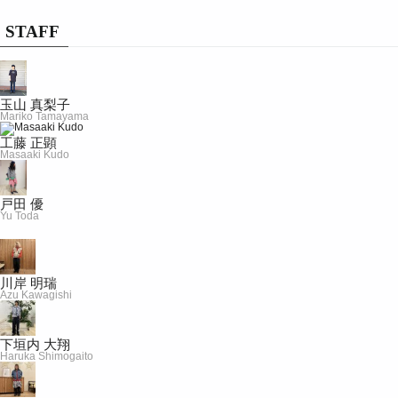
STAFF
玉山 真梨子
Mariko Tamayama
工藤 正顕
Masaaki Kudo
戸田 優
Yu Toda
川岸 明瑞
Azu Kawagishi
下垣内 大翔
Haruka Shimogaito