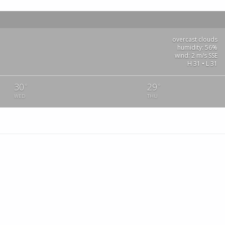
overcast clouds
humidity: 56%
wind: 2 m/s SSE
H 31 • L 31
30
29
°
°
WED
THU