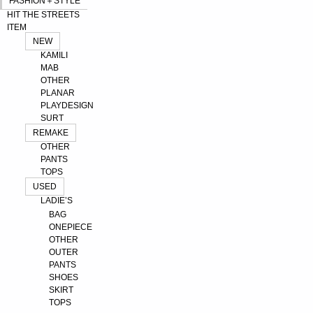
FASHION＋STYLE
HIT THE STREETS
ITEM
NEW
KAMILI
MAB
OTHER
PLANAR
PLAYDESIGN
SURT
REMAKE
OTHER
PANTS
TOPS
USED
LADIE’S
BAG
ONEPIECE
OTHER
OUTER
PANTS
SHOES
SKIRT
TOPS