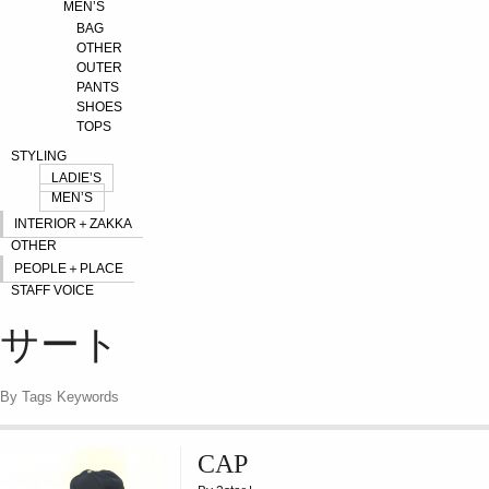
MEN’S
BAG
OTHER
OUTER
PANTS
SHOES
TOPS
STYLING
LADIE’S
MEN’S
INTERIOR＋ZAKKA
OTHER
PEOPLE＋PLACE
STAFF VOICE
サート
By Tags Keywords
CAP